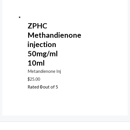
ZPHC
Methandienone
injection
50mg/ml
10ml
Metandienone Inj
$
25.00
Rated
0
out of 5